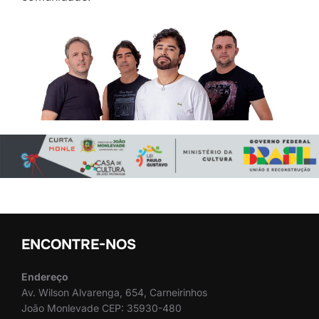
ENCONTRE-NOS
Endereço
Av. Wilson Alvarenga, 654, Carneirinhos
João Monlevade CEP: 35930-480