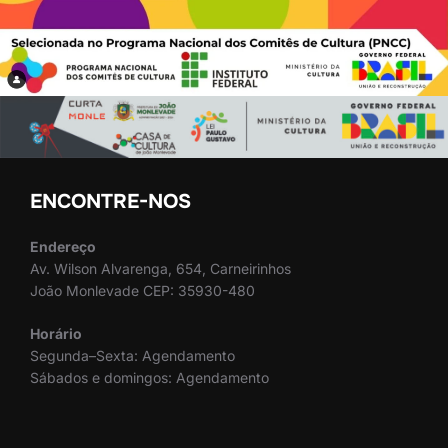
ENCONTRE-NOS
Endereço
Av. Wilson Alvarenga, 654, Carneirinhos
João Monlevade CEP: 35930-480
Horário
Segunda–Sexta: Agendamento
Sábados e domingos: Agendamento