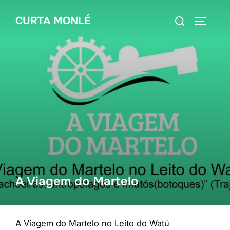
Pular
Pesquisar
CURTA MONLÉ
para
ALTERN
por:
o
conteúdo
A Viagem do Martelo
A Viagem do Martelo no Leito do Watú