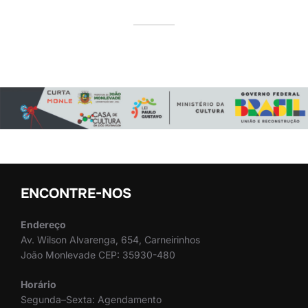
ENCONTRE-NOS
Endereço
Av. Wilson Alvarenga, 654, Carneirinhos
João Monlevade CEP: 35930-480
Horário
Segunda–Sexta: Agendamento